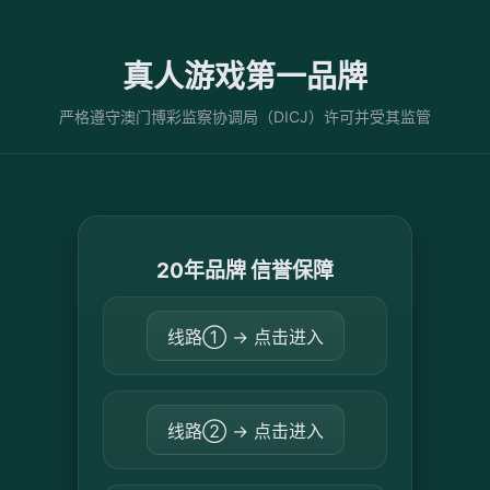
真人游戏第一品牌
严格遵守澳门博彩监察协调局（DICJ）许可并受其监管
20年品牌 信誉保障
线路① → 点击进入
线路② → 点击进入