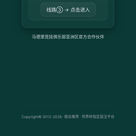
线路③ → 点击进入
马德里竞技俱乐部亚洲区官方合作伙伴
Copyright© 2012-2026 · 稳台推荐 · 世界杯指定投注平台